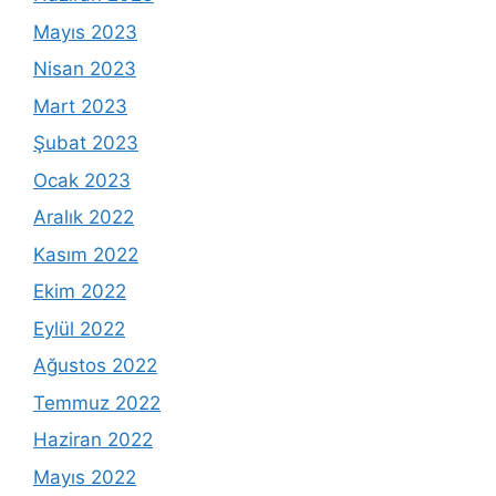
Mayıs 2023
Nisan 2023
Mart 2023
Şubat 2023
Ocak 2023
Aralık 2022
Kasım 2022
Ekim 2022
Eylül 2022
Ağustos 2022
Temmuz 2022
Haziran 2022
Mayıs 2022