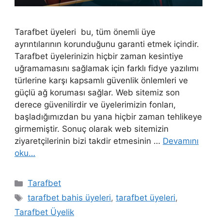
Tarafbet üyeleri bu, tüm önemli üye
ayrıntılarının korunduğunu garanti etmek içindir.
Tarafbet üyelerinizin hiçbir zaman kesintiye
uğramamasını sağlamak için farklı fidye yazılımı
türlerine karşı kapsamlı güvenlik önlemleri ve
güçlü ağ koruması sağlar. Web sitemiz son
derece güvenilirdir ve üyelerimizin fonları,
başladığımızdan bu yana hiçbir zaman tehlikeye
girmemiştir. Sonuç olarak web sitemizin
ziyaretçilerinin bizi takdir etmesinin …
Devamını
oku…
Kategoriler
Tarafbet
Etiketler
tarafbet bahis üyeleri
,
tarafbet üyeleri
,
Tarafbet Üyelik