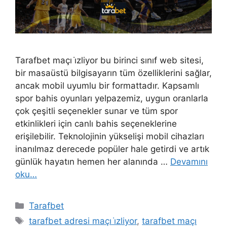
Tarafbet maçı i̇zliyor bu birinci sınıf web sitesi,
bir masaüstü bilgisayarın tüm özelliklerini sağlar,
ancak mobil uyumlu bir formattadır. Kapsamlı
spor bahis oyunları yelpazemiz, uygun oranlarla
çok çeşitli seçenekler sunar ve tüm spor
etkinlikleri için canlı bahis seçeneklerine
erişilebilir. Teknolojinin yükselişi mobil cihazları
inanılmaz derecede popüler hale getirdi ve artık
günlük hayatın hemen her alanında …
Devamını
oku…
Kategoriler
Tarafbet
Etiketler
tarafbet adresi maçı i̇zliyor
,
tarafbet maçı