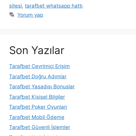
sitesi
,
tarafbet whatsapp hattı
Yorum yap
Son Yazılar
Tarafbet Çevrimiçi Erişim
Tarafbet Doğru Adımlar
Tarafbet Yasadışı Bonuslar
Tarafbet Kişisel Bilgiler
Tarafbet Poker Oyunları
Tarafbet Mobil Ödeme
Tarafbet Güvenli İşlemler