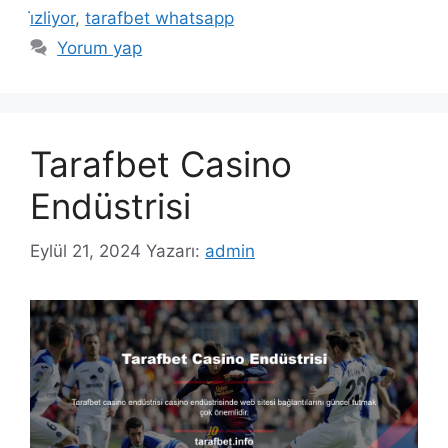
i̇zliyor
,
tarafbet whatsapp
Yorum yap
Tarafbet Casino
Endüstrisi
Eylül 21, 2024
Yazarı:
admin