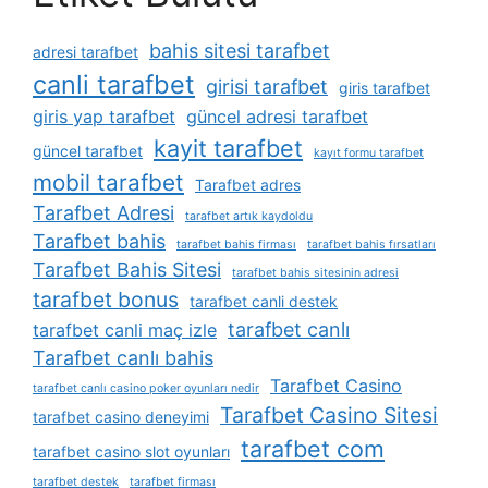
bahis sitesi tarafbet
adresi tarafbet
canli tarafbet
girisi tarafbet
giris tarafbet
giris yap tarafbet
güncel adresi tarafbet
kayit tarafbet
güncel tarafbet
kayıt formu tarafbet
mobil tarafbet
Tarafbet adres
Tarafbet Adresi
tarafbet artık kaydoldu
Tarafbet bahis
tarafbet bahis firması
tarafbet bahis fırsatları
Tarafbet Bahis Sitesi
tarafbet bahis sitesinin adresi
tarafbet bonus
tarafbet canli destek
tarafbet canlı
tarafbet canli maç izle
Tarafbet canlı bahis
Tarafbet Casino
tarafbet canlı casino poker oyunları nedir
Tarafbet Casino Sitesi
tarafbet casino deneyimi
tarafbet com
tarafbet casino slot oyunları
tarafbet destek
tarafbet firması