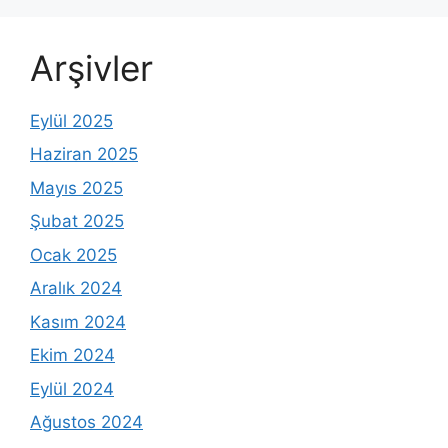
Arşivler
Eylül 2025
Haziran 2025
Mayıs 2025
Şubat 2025
Ocak 2025
Aralık 2024
Kasım 2024
Ekim 2024
Eylül 2024
Ağustos 2024