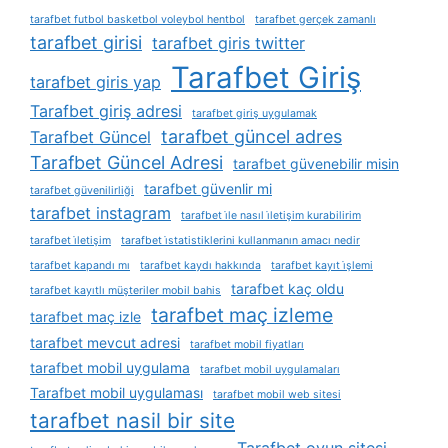
tarafbet futbol ​​basketbol ​​voleybol hentbol
tarafbet gerçek zamanlı
tarafbet girisi
tarafbet giris twitter
Tarafbet Giriş
tarafbet giris yap
Tarafbet giriş adresi
tarafbet giriş uygulamak
tarafbet güncel adres
Tarafbet Güncel
Tarafbet Güncel Adresi
tarafbet güvenebilir misin
tarafbet güvenlir mi
tarafbet güvenilirliği
tarafbet instagram
tarafbet i̇le nasıl i̇letişim kurabilirim
tarafbet i̇letişim
tarafbet i̇statistiklerini kullanmanın amacı nedir
tarafbet kapandı mı
tarafbet kaydı hakkında
tarafbet kayıt i̇şlemi
tarafbet kaç oldu
tarafbet kayıtlı müşteriler mobil bahis
tarafbet maç izleme
tarafbet maç izle
tarafbet mevcut adresi
tarafbet mobil fiyatları
tarafbet mobil uygulama
tarafbet mobil uygulamaları
Tarafbet mobil uygulaması
tarafbet mobil web sitesi
tarafbet nasil bir site
Tarafbet oyun sitesi