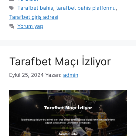
Etiketler
Tarafbet bahis
,
tarafbet bahis platformu
,
Tarafbet giriş adresi
Yorum yap
Tarafbet Maçı İzliyor
Eylül 25, 2024
Yazarı:
admin