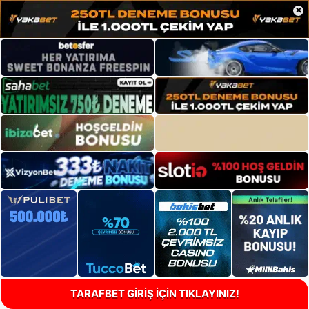
×
TARAFBET GİRİŞ İÇİN TIKLAYINIZ!