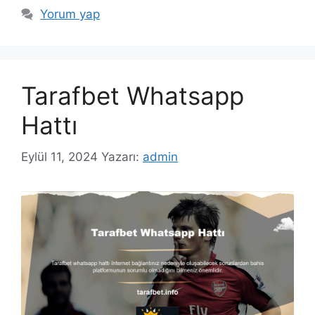
Yorum yap
Tarafbet Whatsapp
Hattı
Eylül 11, 2024
Yazarı:
admin