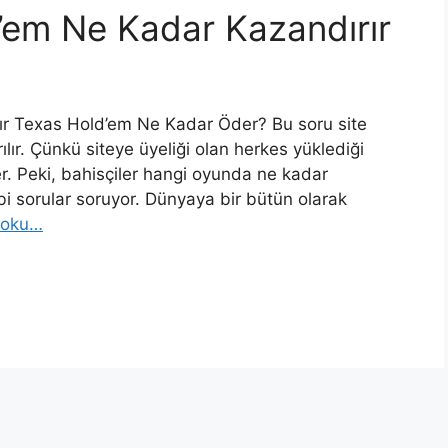
’em Ne Kadar Kazandırır
ır Texas Hold’em Ne Kadar Öder? Bu soru site
rılır. Çünkü siteye üyeliği olan herkes yüklediği
r. Peki, bahisçiler hangi oyunda ne kadar
bi sorular soruyor. Dünyaya bir bütün olarak
 oku…