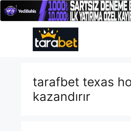
İçeriğe
atla
tarafbet texas h
kazandırır