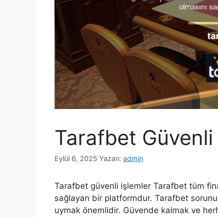
Tarafbet Güvenli 
Eylül 6, 2025
Yazarı:
admin
Tarafbet güvenli işlemler Tarafbet tüm fin
sağlayan bir platformdur. Tarafbet sorunu
uymak önemlidir. Güvende kalmak ve herha