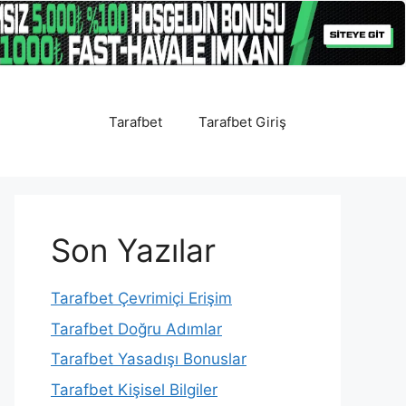
Tarafbet
Tarafbet Giriş
Son Yazılar
Tarafbet Çevrimiçi Erişim
Tarafbet Doğru Adımlar
Tarafbet Yasadışı Bonuslar
Tarafbet Kişisel Bilgiler