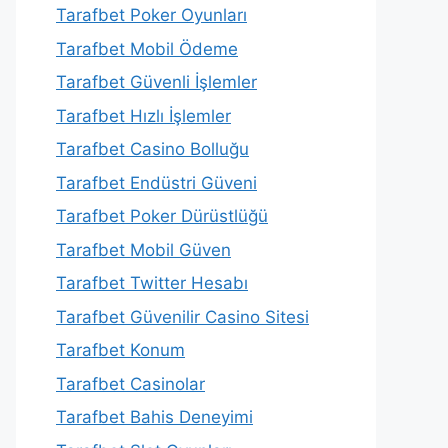
Tarafbet Poker Oyunları
Tarafbet Mobil Ödeme
Tarafbet Güvenli İşlemler
Tarafbet Hızlı İşlemler
Tarafbet Casino Bolluğu
Tarafbet Endüstri Güveni
Tarafbet Poker Dürüstlüğü
Tarafbet Mobil Güven
Tarafbet Twitter Hesabı
Tarafbet Güvenilir Casino Sitesi
Tarafbet Konum
Tarafbet Casinolar
Tarafbet Bahis Deneyimi