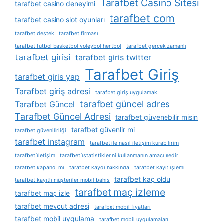
Tarafbet Casino Sitesi
tarafbet casino deneyimi
tarafbet com
tarafbet casino slot oyunları
tarafbet destek
tarafbet firması
tarafbet futbol ​​basketbol ​​voleybol hentbol
tarafbet gerçek zamanlı
tarafbet girisi
tarafbet giris twitter
Tarafbet Giriş
tarafbet giris yap
Tarafbet giriş adresi
tarafbet giriş uygulamak
tarafbet güncel adres
Tarafbet Güncel
Tarafbet Güncel Adresi
tarafbet güvenebilir misin
tarafbet güvenlir mi
tarafbet güvenilirliği
tarafbet instagram
tarafbet i̇le nasıl i̇letişim kurabilirim
tarafbet i̇letişim
tarafbet i̇statistiklerini kullanmanın amacı nedir
tarafbet kapandı mı
tarafbet kaydı hakkında
tarafbet kayıt i̇şlemi
tarafbet kaç oldu
tarafbet kayıtlı müşteriler mobil bahis
tarafbet maç izleme
tarafbet maç izle
tarafbet mevcut adresi
tarafbet mobil fiyatları
tarafbet mobil uygulama
tarafbet mobil uygulamaları