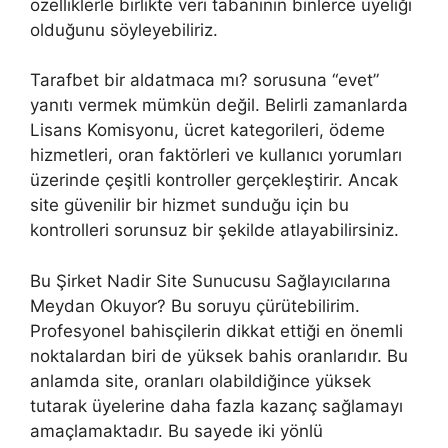
özelliklerle birlikte veri tabanının binlerce üyeliği
olduğunu söyleyebiliriz.
Tarafbet bir aldatmaca mı? sorusuna “evet”
yanıtı vermek mümkün değil. Belirli zamanlarda
Lisans Komisyonu, ücret kategorileri, ödeme
hizmetleri, oran faktörleri ve kullanıcı yorumları
üzerinde çeşitli kontroller gerçekleştirir. Ancak
site güvenilir bir hizmet sunduğu için bu
kontrolleri sorunsuz bir şekilde atlayabilirsiniz.
Bu Şirket Nadir Site Sunucusu Sağlayıcılarına
Meydan Okuyor? Bu soruyu çürütebilirim.
Profesyonel bahisçilerin dikkat ettiği en önemli
noktalardan biri de yüksek bahis oranlarıdır. Bu
anlamda site, oranları olabildiğince yüksek
tutarak üyelerine daha fazla kazanç sağlamayı
amaçlamaktadır. Bu sayede iki yönlü