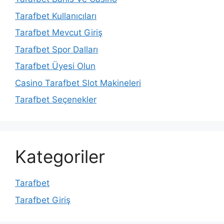
Tarafbet Kullanıcıları
Tarafbet Mevcut Giriş
Tarafbet Spor Dalları
Tarafbet Üyesi Olun
Casino Tarafbet Slot Makineleri
Tarafbet Seçenekler
Kategoriler
Tarafbet
Tarafbet Giriş