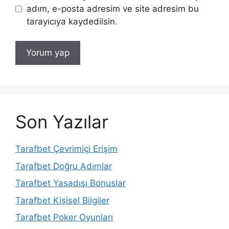
adım, e-posta adresim ve site adresim bu
tarayıcıya kaydedilsin.
Son Yazılar
Tarafbet Çevrimiçi Erişim
Tarafbet Doğru Adımlar
Tarafbet Yasadışı Bonuslar
Tarafbet Kişisel Bilgiler
Tarafbet Poker Oyunları