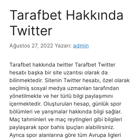
Tarafbet Hakkında
Twitter
Ağustos 27, 2022
Yazarı:
admin
Tarafbet hakkında twitter Tarafbet Twitter
hesabı başka bir site uzantısı olarak da
bilinmektedir. Sitenin Twitter hesabı, özel olarak
seçilmiş sosyal medya uzmanları tarafından
yönetilmekte ve her türlü bilgi paylaşımını
içermektedir. Oluşturulan hesap, günlük spor
bölümleri ve yarışmalar hakkında bilgi sağlar.
Maç tahminleri ve maç reytingleri gibi bilgileri
paylaşarak spor bahis ipuçları alabilirsiniz.
Ayrıca spor alanlarına göre tüm Avrupa ligleri