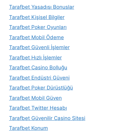
Tarafbet Yasadışı Bonuslar
Tarafbet Kişisel Bilgiler
Tarafbet Poker Oyunları
Tarafbet Mobil Ödeme
Tarafbet Güvenli İşlemler
Tarafbet Hızlı İşlemler
Tarafbet Casino Bolluğu
Tarafbet Endüstri Güveni
Tarafbet Poker Dürüstlüğü
Tarafbet Mobil Güven
Tarafbet Twitter Hesabı
Tarafbet Güvenilir Casino Sitesi
Tarafbet Konum