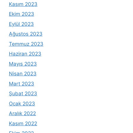
Kasım 2023
Ekim 2023
Eylül 2023
Ağustos 2023
Temmuz 2023
Haziran 2023
Mayıs 2023
Nisan 2023
Mart 2023
Şubat 2023
Ocak 2023
Aralık 2022
Kasım 2022