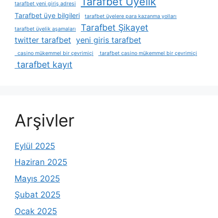
Tarafbet Üyelik
tarafbet yeni giriş adresi
Tarafbet üye bilgileri
tarafbet üyelere para kazanma yolları
Tarafbet Şikayet
tarafbet üyelik aşamaları
twitter tarafbet
yeni giris tarafbet
casino mükemmel bir çevrimiçi
tarafbet casino mükemmel bir çevrimiçi
tarafbet kayıt
Arşivler
Eylül 2025
Haziran 2025
Mayıs 2025
Şubat 2025
Ocak 2025