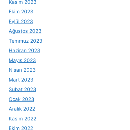
Kasım 2023
Ekim 2023
Eylül 2023
Ağustos 2023
Temmuz 2023
Haziran 2023
Mayıs 2023
Nisan 2023
Mart 2023
Şubat 2023
Ocak 2023
Aralık 2022
Kasım 2022
Ekim 2022