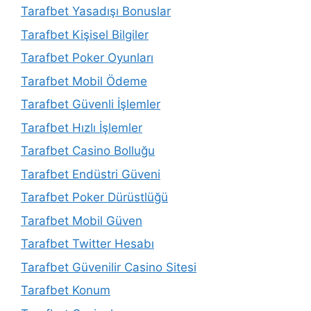
Tarafbet Yasadışı Bonuslar
Tarafbet Kişisel Bilgiler
Tarafbet Poker Oyunları
Tarafbet Mobil Ödeme
Tarafbet Güvenli İşlemler
Tarafbet Hızlı İşlemler
Tarafbet Casino Bolluğu
Tarafbet Endüstri Güveni
Tarafbet Poker Dürüstlüğü
Tarafbet Mobil Güven
Tarafbet Twitter Hesabı
Tarafbet Güvenilir Casino Sitesi
Tarafbet Konum