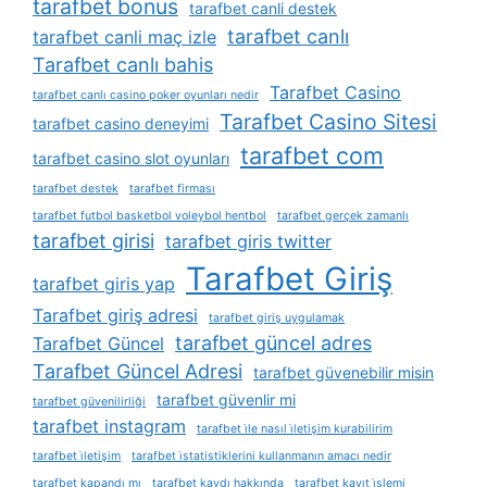
tarafbet bonus
tarafbet canli destek
tarafbet canlı
tarafbet canli maç izle
Tarafbet canlı bahis
Tarafbet Casino
tarafbet canlı casino poker oyunları nedir
Tarafbet Casino Sitesi
tarafbet casino deneyimi
tarafbet com
tarafbet casino slot oyunları
tarafbet destek
tarafbet firması
tarafbet futbol ​​basketbol ​​voleybol hentbol
tarafbet gerçek zamanlı
tarafbet girisi
tarafbet giris twitter
Tarafbet Giriş
tarafbet giris yap
Tarafbet giriş adresi
tarafbet giriş uygulamak
tarafbet güncel adres
Tarafbet Güncel
Tarafbet Güncel Adresi
tarafbet güvenebilir misin
tarafbet güvenlir mi
tarafbet güvenilirliği
tarafbet instagram
tarafbet i̇le nasıl i̇letişim kurabilirim
tarafbet i̇letişim
tarafbet i̇statistiklerini kullanmanın amacı nedir
tarafbet kapandı mı
tarafbet kaydı hakkında
tarafbet kayıt i̇şlemi