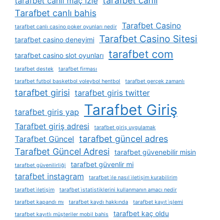
tarafbet canlı
tarafbet canli maç izle
Tarafbet canlı bahis
Tarafbet Casino
tarafbet canlı casino poker oyunları nedir
Tarafbet Casino Sitesi
tarafbet casino deneyimi
tarafbet com
tarafbet casino slot oyunları
tarafbet destek
tarafbet firması
tarafbet futbol ​​basketbol ​​voleybol hentbol
tarafbet gerçek zamanlı
tarafbet girisi
tarafbet giris twitter
Tarafbet Giriş
tarafbet giris yap
Tarafbet giriş adresi
tarafbet giriş uygulamak
tarafbet güncel adres
Tarafbet Güncel
Tarafbet Güncel Adresi
tarafbet güvenebilir misin
tarafbet güvenlir mi
tarafbet güvenilirliği
tarafbet instagram
tarafbet i̇le nasıl i̇letişim kurabilirim
tarafbet i̇letişim
tarafbet i̇statistiklerini kullanmanın amacı nedir
tarafbet kapandı mı
tarafbet kaydı hakkında
tarafbet kayıt i̇şlemi
tarafbet kaç oldu
tarafbet kayıtlı müşteriler mobil bahis