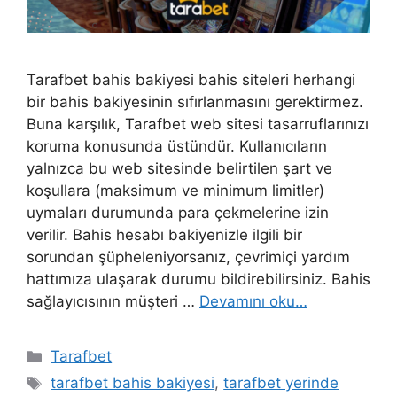
Tarafbet bahis bakiyesi bahis siteleri herhangi
bir bahis bakiyesinin sıfırlanmasını gerektirmez.
Buna karşılık, Tarafbet web sitesi tasarruflarınızı
koruma konusunda üstündür. Kullanıcıların
yalnızca bu web sitesinde belirtilen şart ve
koşullara (maksimum ve minimum limitler)
uymaları durumunda para çekmelerine izin
verilir. Bahis hesabı bakiyenizle ilgili bir
sorundan şüpheleniyorsanız, çevrimiçi yardım
hattımıza ulaşarak durumu bildirebilirsiniz. Bahis
sağlayıcısının müşteri …
Devamını oku…
Kategoriler
Tarafbet
Etiketler
tarafbet bahis bakiyesi
,
tarafbet yerinde