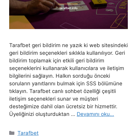
Tarafbet geri bildirim ne yazık ki web sitesindeki
geri bildirim seçenekleri sıklıkla kullanılıyor. Geri
bildirim toplamak için etkili geri bildirim
seçeneklerini kullanarak kullanıcılara ve iletişim
bilgilerini sağlayın. Halkın sorduğu önceki
soruların yanıtlarını bulmak için SSS bölümüne
tıklayın. Tarafbet canlı sohbet özelliği çeşitli
iletişim seçenekleri sunar ve müşteri
desteğimize dahil olan ücretsiz bir hizmettir.
Üyeliğinizi oluşturduktan …
Devamını oku…
Kategoriler
Tarafbet