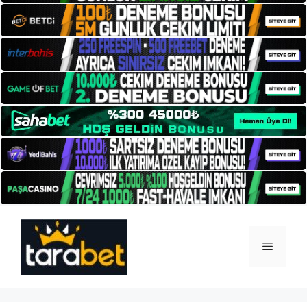
İçeriğe
atla
Menü