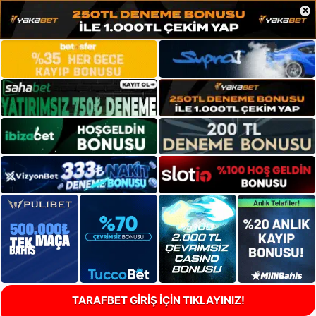
×
TARAFBET GİRİŞ İÇİN TIKLAYINIZ!