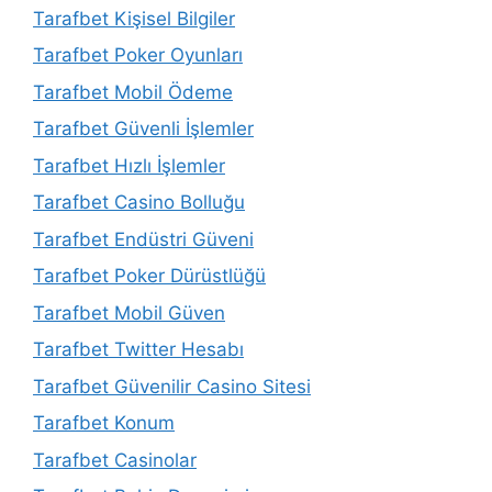
Tarafbet Kişisel Bilgiler
Tarafbet Poker Oyunları
Tarafbet Mobil Ödeme
Tarafbet Güvenli İşlemler
Tarafbet Hızlı İşlemler
Tarafbet Casino Bolluğu
Tarafbet Endüstri Güveni
Tarafbet Poker Dürüstlüğü
Tarafbet Mobil Güven
Tarafbet Twitter Hesabı
Tarafbet Güvenilir Casino Sitesi
Tarafbet Konum
Tarafbet Casinolar