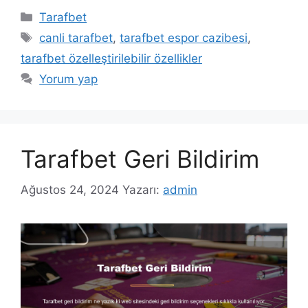
Kategoriler
Tarafbet
Etiketler
canli tarafbet
,
tarafbet espor cazibesi
,
tarafbet özelleştirilebilir özellikler
Yorum yap
Tarafbet Geri Bildirim
Ağustos 24, 2024
Yazarı:
admin