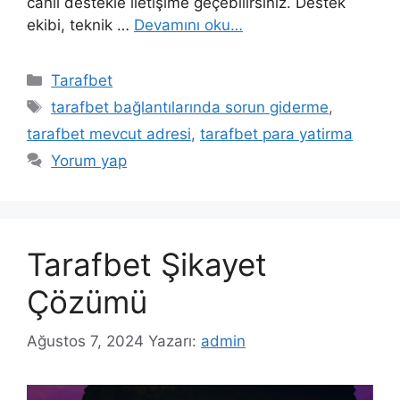
canlı destekle iletişime geçebilirsiniz. Destek
ekibi, teknik …
Devamını oku…
Kategoriler
Tarafbet
Etiketler
tarafbet bağlantılarında sorun giderme
,
tarafbet mevcut adresi
,
tarafbet para yatirma
Yorum yap
Tarafbet Şikayet
Çözümü
Ağustos 7, 2024
Yazarı:
admin