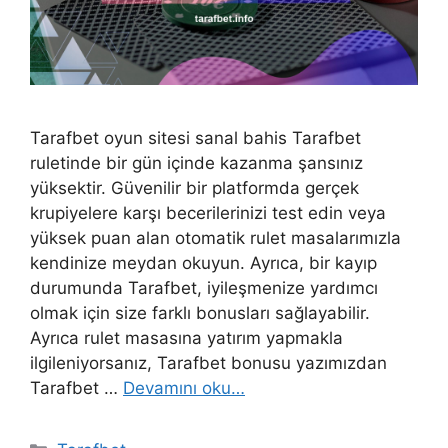
Tarafbet oyun sitesi sanal bahis Tarafbet
ruletinde bir gün içinde kazanma şansınız
yüksektir. Güvenilir bir platformda gerçek
krupiyelere karşı becerilerinizi test edin veya
yüksek puan alan otomatik rulet masalarımızla
kendinize meydan okuyun. Ayrıca, bir kayıp
durumunda Tarafbet, iyileşmenize yardımcı
olmak için size farklı bonusları sağlayabilir.
Ayrıca rulet masasına yatırım yapmakla
ilgileniyorsanız, Tarafbet bonusu yazımızdan
Tarafbet …
Devamını oku…
Kategoriler