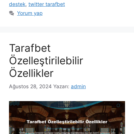
destek
,
twitter tarafbet
Yorum yap
Tarafbet
Özelleştirilebilir
Özellikler
Ağustos 28, 2024
Yazarı:
admin