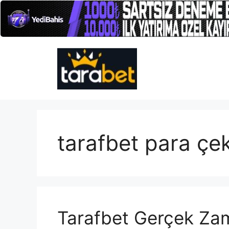
İçeriğe
atla
tarafbet para ç
Tarafbet Gerçek Zam