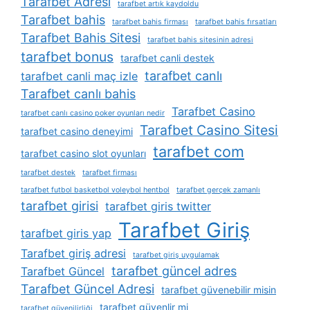
Tarafbet Adresi
tarafbet artık kaydoldu
Tarafbet bahis
tarafbet bahis firması
tarafbet bahis fırsatları
Tarafbet Bahis Sitesi
tarafbet bahis sitesinin adresi
tarafbet bonus
tarafbet canli destek
tarafbet canlı
tarafbet canli maç izle
Tarafbet canlı bahis
Tarafbet Casino
tarafbet canlı casino poker oyunları nedir
Tarafbet Casino Sitesi
tarafbet casino deneyimi
tarafbet com
tarafbet casino slot oyunları
tarafbet destek
tarafbet firması
tarafbet futbol ​​basketbol ​​voleybol hentbol
tarafbet gerçek zamanlı
tarafbet girisi
tarafbet giris twitter
Tarafbet Giriş
tarafbet giris yap
Tarafbet giriş adresi
tarafbet giriş uygulamak
tarafbet güncel adres
Tarafbet Güncel
Tarafbet Güncel Adresi
tarafbet güvenebilir misin
tarafbet güvenlir mi
tarafbet güvenilirliği