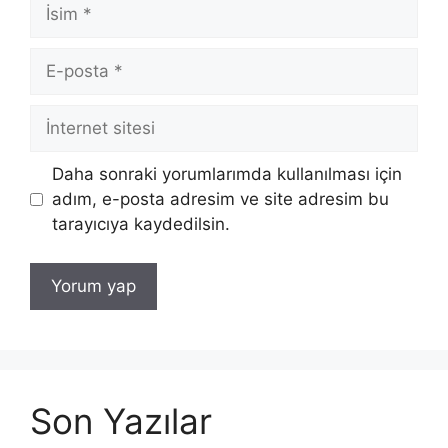
İsim
E-
posta
İnternet
sitesi
Daha sonraki yorumlarımda kullanılması için
adım, e-posta adresim ve site adresim bu
tarayıcıya kaydedilsin.
Son Yazılar