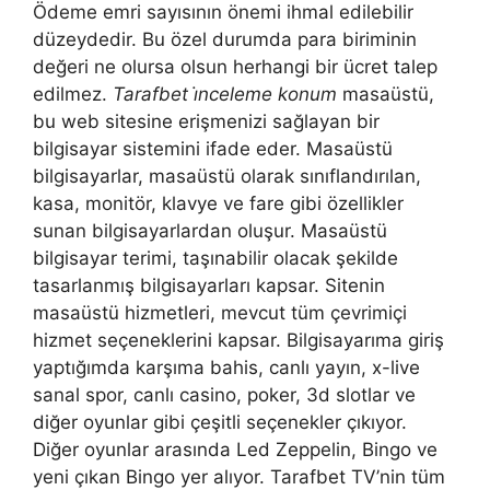
Ödeme emri sayısının önemi ihmal edilebilir
düzeydedir. Bu özel durumda para biriminin
değeri ne olursa olsun herhangi bir ücret talep
edilmez.
Tarafbet i̇nceleme konum
masaüstü,
bu web sitesine erişmenizi sağlayan bir
bilgisayar sistemini ifade eder. Masaüstü
bilgisayarlar, masaüstü olarak sınıflandırılan,
kasa, monitör, klavye ve fare gibi özellikler
sunan bilgisayarlardan oluşur. Masaüstü
bilgisayar terimi, taşınabilir olacak şekilde
tasarlanmış bilgisayarları kapsar. Sitenin
masaüstü hizmetleri, mevcut tüm çevrimiçi
hizmet seçeneklerini kapsar. Bilgisayarıma giriş
yaptığımda karşıma bahis, canlı yayın, x-live
sanal spor, canlı casino, poker, 3d slotlar ve
diğer oyunlar gibi çeşitli seçenekler çıkıyor.
Diğer oyunlar arasında Led Zeppelin, Bingo ve
yeni çıkan Bingo yer alıyor. Tarafbet TV’nin tüm