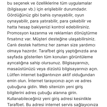
bu seçenek ve özelliklerine tüm uygulamalar
(bilgisayar vb.) için erişilebilir durumdadır.
Gördüğünüz gibi bahis oynayabilir, oyun
oynayabilir, para yatırabilir, para çekebilir ve
hatta hesap bakiyenizi kontrol edebilirsiniz.
Promosyon kazanma ve reklamları dönüştürme
fırsatınız var. Müşteri desteğine ulaşabilirsiniz.
Canlı destek hattımız her zaman size yardımcı
olmaya hazırdır. Tarafbet giriş yaptığınızda ana
sayfada gösterilen tüm konuları görüntüleme
ayrıcalığına sahip olursunuz. Bilgisayarınızı,
masaüstünüzü veya dizüstü bilgisayarınızı açın.
Lütfen internet bağlantınızın aktif olduğundan
emin olun. İnternet tarayıcınızı açın ve adres
çubuğuna gidin. Web sitenizin yeni giriş
bilgilerini adres çubuğu alanına girin.
Kullanabileceğiniz yeni giriş adresi kesinlikle
Tarafbet. Bu adresi internet servis sağlayıcınıza