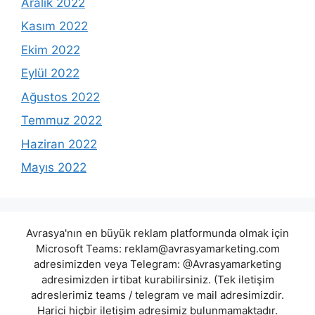
Aralık 2022
Kasım 2022
Ekim 2022
Eylül 2022
Ağustos 2022
Temmuz 2022
Haziran 2022
Mayıs 2022
Avrasya'nın en büyük reklam platformunda olmak için
Microsoft Teams:
reklam@avrasyamarketing.com
adresimizden veya Telegram: @Avrasyamarketing
adresimizden irtibat kurabilirsiniz. (Tek iletişim
adreslerimiz teams / telegram ve mail adresimizdir.
Harici hiçbir iletişim adresimiz bulunmamaktadır.