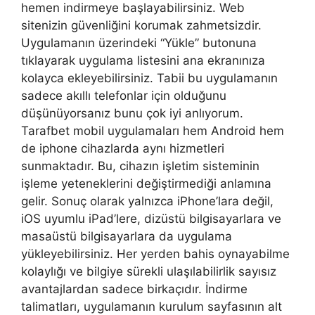
hemen indirmeye başlayabilirsiniz. Web
sitenizin güvenliğini korumak zahmetsizdir.
Uygulamanın üzerindeki “Yükle” butonuna
tıklayarak uygulama listesini ana ekranınıza
kolayca ekleyebilirsiniz. Tabii bu uygulamanın
sadece akıllı telefonlar için olduğunu
düşünüyorsanız bunu çok iyi anlıyorum.
Tarafbet mobil uygulamaları hem Android hem
de iphone cihazlarda aynı hizmetleri
sunmaktadır. Bu, cihazın işletim sisteminin
işleme yeteneklerini değiştirmediği anlamına
gelir. Sonuç olarak yalnızca iPhone’lara değil,
iOS uyumlu iPad’lere, dizüstü bilgisayarlara ve
masaüstü bilgisayarlara da uygulama
yükleyebilirsiniz. Her yerden bahis oynayabilme
kolaylığı ve bilgiye sürekli ulaşılabilirlik sayısız
avantajlardan sadece birkaçıdır. İndirme
talimatları, uygulamanın kurulum sayfasının alt