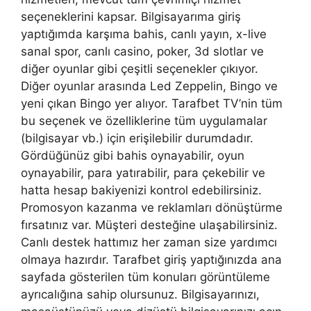
seçeneklerini kapsar. Bilgisayarıma giriş
yaptığımda karşıma bahis, canlı yayın, x-live
sanal spor, canlı casino, poker, 3d slotlar ve
diğer oyunlar gibi çeşitli seçenekler çıkıyor.
Diğer oyunlar arasında Led Zeppelin, Bingo ve
yeni çıkan Bingo yer alıyor. Tarafbet TV’nin tüm
bu seçenek ve özelliklerine tüm uygulamalar
(bilgisayar vb.) için erişilebilir durumdadır.
Gördüğünüz gibi bahis oynayabilir, oyun
oynayabilir, para yatırabilir, para çekebilir ve
hatta hesap bakiyenizi kontrol edebilirsiniz.
Promosyon kazanma ve reklamları dönüştürme
fırsatınız var. Müşteri desteğine ulaşabilirsiniz.
Canlı destek hattımız her zaman size yardımcı
olmaya hazırdır. Tarafbet giriş yaptığınızda ana
sayfada gösterilen tüm konuları görüntüleme
ayrıcalığına sahip olursunuz. Bilgisayarınızı,