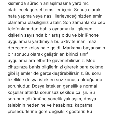
kısmında sürecin anlaşılmasına yardımcı
olabilecek görsel temsiller içerir. Sonuç olarak,
hata yapma veya nasıl ilerleyeceğinizden emin
olamama olasılığınız azalır. Son zamanlarda cep
telefonlarından bahis oynamakla ilgilenen
kişilerin sayısında bir artış oldu ve bir iPhone
uygulaması yardımıyla bu aktivite inanılmaz
derecede kolay hale geldi. Markanın başarısının
bir sonucu olarak geliştirilen birinci sınıf
uygulamalara elbette güvenebilirsiniz. Mobil
cihazınıza bahis bilgilerinizi girerek para çekme
gibi işlemler de gerçekleştirebilirsiniz. Bu soru
özellikle dosya istekleri söz konusu olduğunda
sorunludur. Dosya istekleri genellikle normal
koşullar altında sorunsuz şekilde çalışır. Bu
sorunun çözümüne yönelik yaklaşım, dosya
talebinin nedenine ve hesabınızı kapatma
prosedürlerine göre değişiklik gösterir. Bu