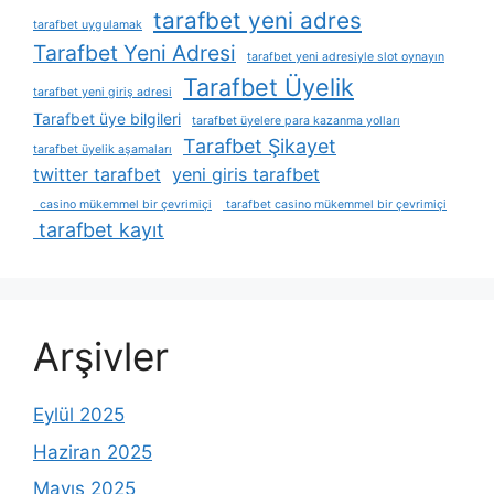
tarafbet yeni adres
tarafbet uygulamak
Tarafbet Yeni Adresi
tarafbet yeni adresiyle slot oynayın
Tarafbet Üyelik
tarafbet yeni giriş adresi
Tarafbet üye bilgileri
tarafbet üyelere para kazanma yolları
Tarafbet Şikayet
tarafbet üyelik aşamaları
twitter tarafbet
yeni giris tarafbet
casino mükemmel bir çevrimiçi
tarafbet casino mükemmel bir çevrimiçi
tarafbet kayıt
Arşivler
Eylül 2025
Haziran 2025
Mayıs 2025