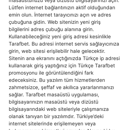
masaüstünüzü veya dizüstü bilgisayarınızı açın.
Lütfen internet bağlantınızın aktif olduğundan
emin olun. İnternet tarayıcınızı açın ve adres
çubuğuna gidin. Web sitenizin yeni giriş
bilgilerini adres çubuğu alanına girin.
Kullanabileceğiniz yeni giriş adresi kesinlikle
Tarafbet. Bu adresi internet servis sağlayıcınıza
girin, web sitesi erişilebilir hale gelecektir.
Sitenin ana ekranını açtığınızda Türkçe ip adresi
kullanarak giriş yaptığınız için Türkçe Tarafbet
promosyonu ile görüntülendiğini fark
edeceksiniz. Bu yazılım tüm hizmetlerden
zahmetsizce, şeffaf ve akıllıca yararlanmanızı
sağlar. Tarafbet masaüstü uygulaması,
bilgisayarınızın masaüstü veya dizüstü
bilgisayarındaki web siteleriyle çalışmanıza
olanak tanıyan bir yazılımdır. Türkiye’deki
internet sitelerinde erişilemeyen veya