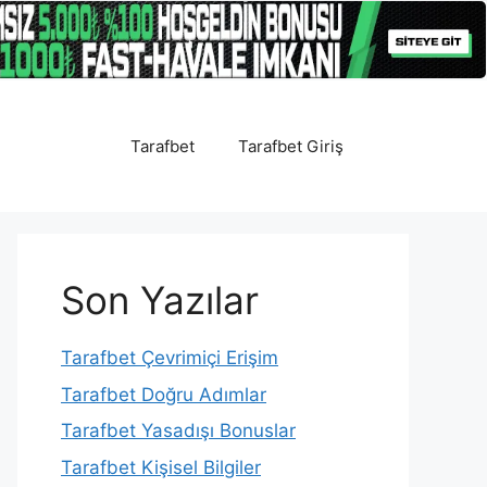
Tarafbet
Tarafbet Giriş
Son Yazılar
Tarafbet Çevrimiçi Erişim
Tarafbet Doğru Adımlar
Tarafbet Yasadışı Bonuslar
Tarafbet Kişisel Bilgiler