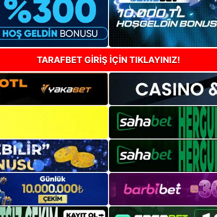
TARAFBET GİRİŞ İÇİN TIKLAYINIZ!