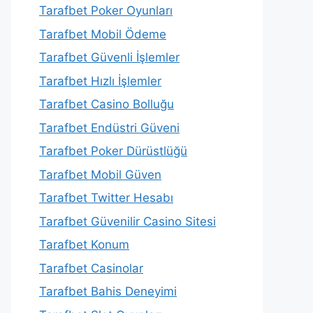
Tarafbet Poker Oyunları
Tarafbet Mobil Ödeme
Tarafbet Güvenli İşlemler
Tarafbet Hızlı İşlemler
Tarafbet Casino Bolluğu
Tarafbet Endüstri Güveni
Tarafbet Poker Dürüstlüğü
Tarafbet Mobil Güven
Tarafbet Twitter Hesabı
Tarafbet Güvenilir Casino Sitesi
Tarafbet Konum
Tarafbet Casinolar
Tarafbet Bahis Deneyimi