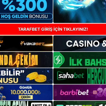
TARAFBET GİRİŞ İÇİN TIKLAYINIZ!