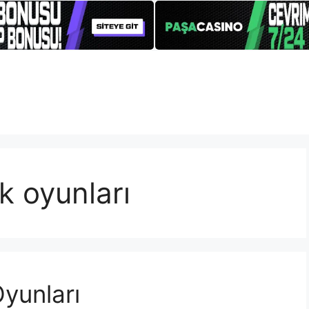
k oyunları
yunları