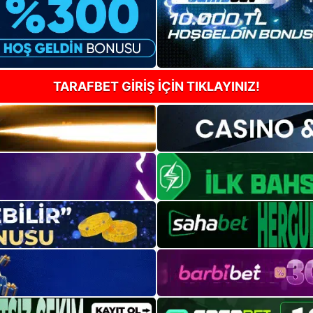
TARAFBET GİRİŞ İÇİN TIKLAYINIZ!