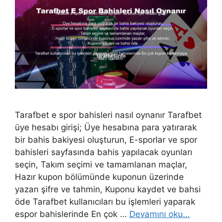
Tarafbet e spor bahisleri nasıl oynanır Tarafbet
üye hesabı girişi; Üye hesabına para yatırarak
bir bahis bakiyesi oluşturun, E-sporlar ve spor
bahisleri sayfasında bahis yapılacak oyunları
seçin, Takım seçimi ve tamamlanan maçlar,
Hazır kupon bölümünde kuponun üzerinde
yazan şifre ve tahmin, Kuponu kaydet ve bahsi
öde Tarafbet kullanıcıları bu işlemleri yaparak
espor bahislerinde En çok …
Devamını oku…