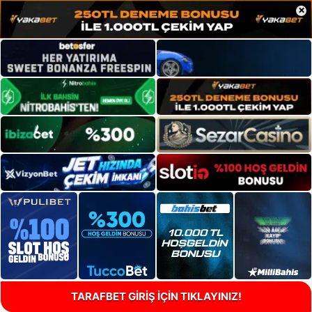
×
TARAFBET GİRİŞ İÇİN TIKLAYINIZ!