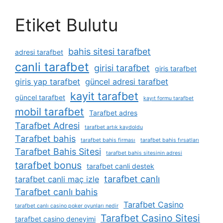
Etiket Bulutu
bahis sitesi tarafbet
adresi tarafbet
canli tarafbet
girisi tarafbet
giris tarafbet
giris yap tarafbet
güncel adresi tarafbet
kayit tarafbet
güncel tarafbet
kayıt formu tarafbet
mobil tarafbet
Tarafbet adres
Tarafbet Adresi
tarafbet artık kaydoldu
Tarafbet bahis
tarafbet bahis firması
tarafbet bahis fırsatları
Tarafbet Bahis Sitesi
tarafbet bahis sitesinin adresi
tarafbet bonus
tarafbet canli destek
tarafbet canlı
tarafbet canli maç izle
Tarafbet canlı bahis
Tarafbet Casino
tarafbet canlı casino poker oyunları nedir
Tarafbet Casino Sitesi
tarafbet casino deneyimi