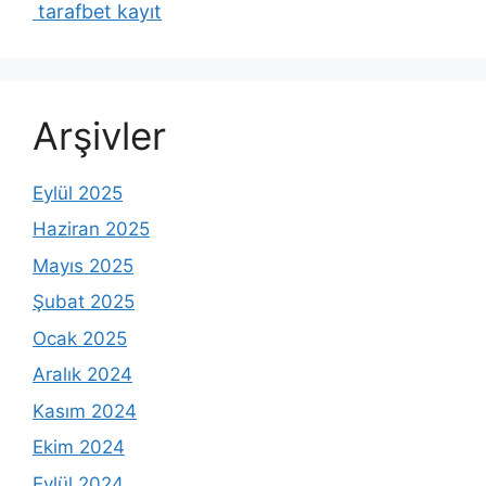
tarafbet kayıt
Arşivler
Eylül 2025
Haziran 2025
Mayıs 2025
Şubat 2025
Ocak 2025
Aralık 2024
Kasım 2024
Ekim 2024
Eylül 2024