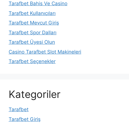
Tarafbet Bahis Ve Casino
Tarafbet Kullanıcıları
Tarafbet Mevcut Giriş
Tarafbet Spor Dalları
Tarafbet Üyesi Olun
Casino Tarafbet Slot Makineleri
Tarafbet Seçenekler
Kategoriler
Tarafbet
Tarafbet Giriş