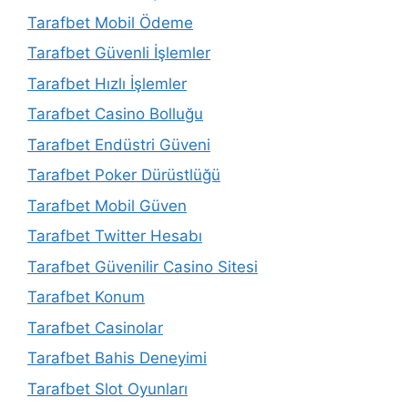
Tarafbet Mobil Ödeme
Tarafbet Güvenli İşlemler
Tarafbet Hızlı İşlemler
Tarafbet Casino Bolluğu
Tarafbet Endüstri Güveni
Tarafbet Poker Dürüstlüğü
Tarafbet Mobil Güven
Tarafbet Twitter Hesabı
Tarafbet Güvenilir Casino Sitesi
Tarafbet Konum
Tarafbet Casinolar
Tarafbet Bahis Deneyimi
Tarafbet Slot Oyunları