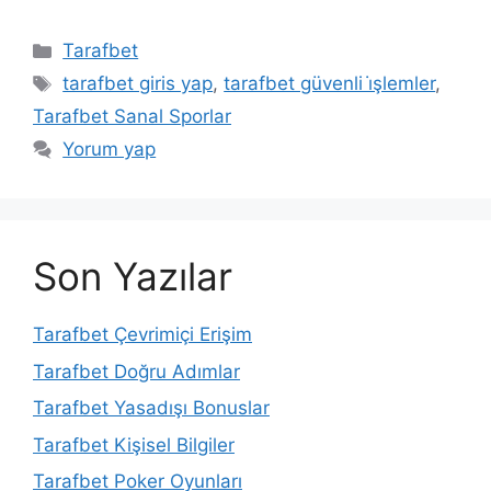
Kategoriler
Tarafbet
Etiketler
tarafbet giris yap
,
tarafbet güvenli i̇şlemler
,
Tarafbet Sanal Sporlar
Yorum yap
Son Yazılar
Tarafbet Çevrimiçi Erişim
Tarafbet Doğru Adımlar
Tarafbet Yasadışı Bonuslar
Tarafbet Kişisel Bilgiler
Tarafbet Poker Oyunları