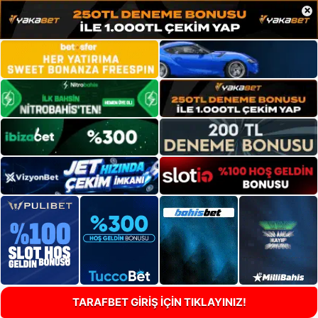
×
TARAFBET GİRİŞ İÇİN TIKLAYINIZ!