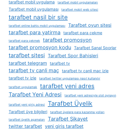
tarafbet mobil uygulama
tarafbet mobil uygulamaları
Tarafbet mobil uygulaması
tarafbet mobil web sitesi
tarafbet nasil bir site
Tarafbet oyun sitesi
tarafbet online bahis mobil uygulaması
tarafbet para yatirma
tarafbet para çekme
tarafbet promosyon
tarafbet para çekmek
tarafbet promosyon kodu
Tarafbet Sanal Sporlar
tarafbet sitesi
Tarafbet Spor Bahisleri
tarafbet telegram
tarafbet tv
tarafbet tv canli maç
tarafbet tv canli maç izle
tarafbet tv izle
tarafbet twitter uygulaması nasıl kullanılır
tarafbet yeni adres
tarafbet uygulamak
Tarafbet Yeni Adresi
tarafbet yeni adresiyle slot oynayın
Tarafbet Üyelik
tarafbet yeni giriş adresi
Tarafbet üye bilgileri
tarafbet üyelere para kazanma yolları
Tarafbet Şikayet
tarafbet üyelik aşamaları
twitter tarafbet
yeni giris tarafbet