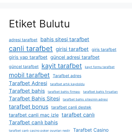
Etiket Bulutu
bahis sitesi tarafbet
adresi tarafbet
canli tarafbet
girisi tarafbet
giris tarafbet
giris yap tarafbet
güncel adresi tarafbet
kayit tarafbet
güncel tarafbet
kayıt formu tarafbet
mobil tarafbet
Tarafbet adres
Tarafbet Adresi
tarafbet artık kaydoldu
Tarafbet bahis
tarafbet bahis firması
tarafbet bahis fırsatları
Tarafbet Bahis Sitesi
tarafbet bahis sitesinin adresi
tarafbet bonus
tarafbet canli destek
tarafbet canlı
tarafbet canli maç izle
Tarafbet canlı bahis
Tarafbet Casino
tarafbet canlı casino poker oyunları nedir