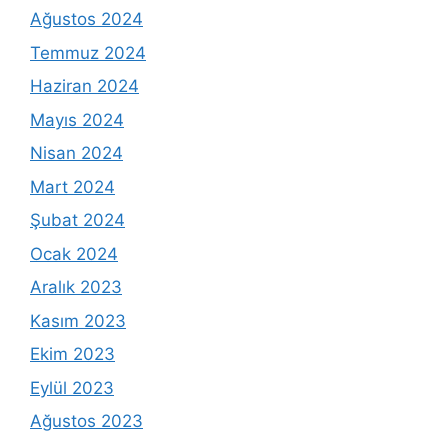
Ağustos 2024
Temmuz 2024
Haziran 2024
Mayıs 2024
Nisan 2024
Mart 2024
Şubat 2024
Ocak 2024
Aralık 2023
Kasım 2023
Ekim 2023
Eylül 2023
Ağustos 2023