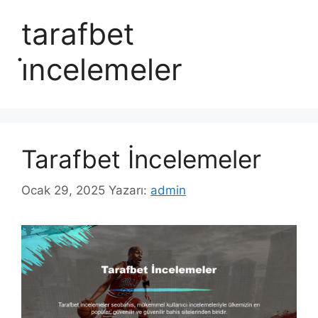
tarafbet
i̇ncelemeler
Tarafbet İncelemeler
Ocak 29, 2025
Yazarı:
admin