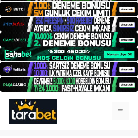
İçeriğe
atla
Menü