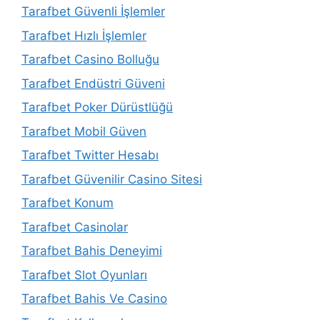
Tarafbet Güvenli İşlemler
Tarafbet Hızlı İşlemler
Tarafbet Casino Bolluğu
Tarafbet Endüstri Güveni
Tarafbet Poker Dürüstlüğü
Tarafbet Mobil Güven
Tarafbet Twitter Hesabı
Tarafbet Güvenilir Casino Sitesi
Tarafbet Konum
Tarafbet Casinolar
Tarafbet Bahis Deneyimi
Tarafbet Slot Oyunları
Tarafbet Bahis Ve Casino