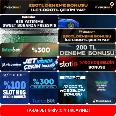
×
TARAFBET GİRİŞ İÇİN TIKLAYINIZ!