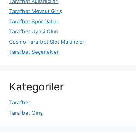
Tarafbet Kullanıcıları
Tarafbet Mevcut Giriş
Tarafbet Spor Dalları
Tarafbet Üyesi Olun
Casino Tarafbet Slot Makineleri
Tarafbet Seçenekler
Kategoriler
Tarafbet
Tarafbet Giriş