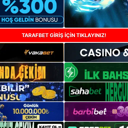
TARAFBET GİRİŞ İÇİN TIKLAYINIZ!