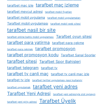
tarafbet maç izleme
tarafbet maç izle
tarafbet mevcut adresi
tarafbet mobil fiyatları
tarafbet mobil uygulama
tarafbet mobil uygulamaları
Tarafbet mobil uygulaması
tarafbet mobil web sitesi
tarafbet nasil bir site
Tarafbet oyun sitesi
tarafbet online bahis mobil uygulaması
tarafbet para yatirma
tarafbet para çekme
tarafbet promosyon
tarafbet para çekmek
tarafbet promosyon kodu
Tarafbet Sanal Sporlar
tarafbet sitesi
Tarafbet Spor Bahisleri
tarafbet telegram
tarafbet tv
tarafbet tv canli maç
tarafbet tv canli maç izle
tarafbet tv izle
tarafbet twitter uygulaması nasıl kullanılır
tarafbet yeni adres
tarafbet uygulamak
Tarafbet Yeni Adresi
tarafbet yeni adresiyle slot oynayın
Tarafbet Üyelik
tarafbet yeni giriş adresi