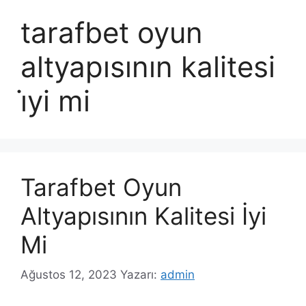
tarafbet oyun
altyapısının kalitesi
i̇yi mi
Tarafbet Oyun
Altyapısının Kalitesi İyi
Mi
Ağustos 12, 2023
Yazarı:
admin