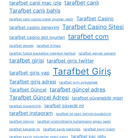
tarafbet canlı
tarafbet canli maç izle
Tarafbet canlı bahis
Tarafbet Casino
tarafbet canlı casino poker oyunları nedir
Tarafbet Casino Sitesi
tarafbet casino deneyimi
tarafbet com
tarafbet casino slot oyunları
tarafbet destek
tarafbet firması
tarafbet futbol ​​basketbol ​​voleybol hentbol
tarafbet gerçek zamanlı
tarafbet girisi
tarafbet giris twitter
Tarafbet Giriş
tarafbet giris yap
Tarafbet giriş adresi
tarafbet giriş uygulamak
tarafbet güncel adres
Tarafbet Güncel
Tarafbet Güncel Adresi
tarafbet güvenebilir misin
tarafbet güvenlir mi
tarafbet güvenilirliği
tarafbet instagram
tarafbet i̇le nasıl i̇letişim kurabilirim
tarafbet i̇letişim
tarafbet i̇statistiklerini kullanmanın amacı nedir
tarafbet kapandı mı
tarafbet kaydı hakkında
tarafbet kayıt i̇şlemi
tarafbet kaç oldu
tarafbet kayıtlı müşteriler mobil bahis