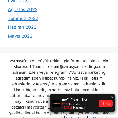
Eylül 2022
Ağustos 2022
Temmuz 2022
Haziran 2022
Mayıs 2022
Avrasya'nın en büyük reklam platformunda olmak için
Microsoft Teams:
reklam@avrasyamarketing.com
adresimizden veya Telegram: @Avrasyamarketing
adresimizden irtibat kurabilirsiniz. (Tek iletişim
adreslerimiz teams / telegram ve mail adresimizdir.
Harici hiçbir iletişim adresimiz bulunmamaktadır.
Lütfen itibar etmeyiniz.) Türkiye yasalarına göre 7258
sayılı kanun uyarınca yasa dışı bahis oynamanın
cezaları mevcuttur. Şu an bulunduğunuz site hiç bir
şekilde illegal bahis oyunları oynatmıyor ve oynamaya