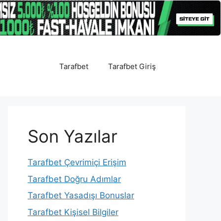
Tarafbet
Tarafbet Giriş
Son Yazılar
Tarafbet Çevrimiçi Erişim
Tarafbet Doğru Adımlar
Tarafbet Yasadışı Bonuslar
Tarafbet Kişisel Bilgiler