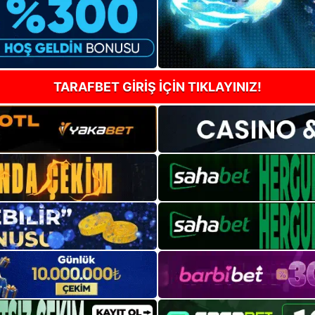
TARAFBET GİRİŞ İÇİN TIKLAYINIZ!