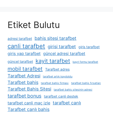
Etiket Bulutu
bahis sitesi tarafbet
adresi tarafbet
canli tarafbet
girisi tarafbet
giris tarafbet
giris yap tarafbet
güncel adresi tarafbet
kayit tarafbet
güncel tarafbet
kayıt formu tarafbet
mobil tarafbet
Tarafbet adres
Tarafbet Adresi
tarafbet artık kaydoldu
Tarafbet bahis
tarafbet bahis firması
tarafbet bahis fırsatları
Tarafbet Bahis Sitesi
tarafbet bahis sitesinin adresi
tarafbet bonus
tarafbet canli destek
tarafbet canlı
tarafbet canli maç izle
Tarafbet canlı bahis