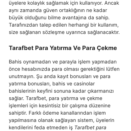
üyelere kolaylık sağlamak için kullanıyor. Ancak
aynı zamanda güven ortaklığının ne kadar
büyük olduğunu bilme avantajına da sahip.
Tarafınızdan talep edilen herhangi bir kullanım,
size sağlanan sözleşme uyarınca sağlanacaktır.
Tarafbet Para Yatırma Ve Para Çekme
Bahis oynamadan ve parayla işlem yapmadan
önce hesabınızda para olması gerektiğini lütfen
unutmayın. Şu anda kayıt bonusları ve para
yatırma bonusları, bahis ve casinolar
bahislerinin keyfini sonuna kadar çıkarmanızı
sağlar. Tarafbet, para yatırma ve çekme
işlemleri için kesintisiz bir çalışma düzenine
sahiptir. Farklı ödeme kanallarından işlem
yapılmasına olanak sağlayan sistem, üyelerin
kendilerini feda etmeden iş
Tarafbet para