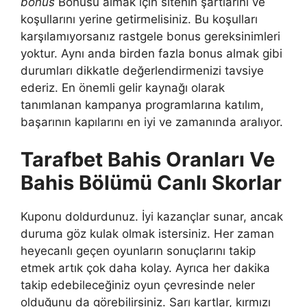
bonus
Bonusu almak için sitenin şartlarını ve
koşullarını yerine getirmelisiniz. Bu koşulları
karşılamıyorsanız rastgele bonus gereksinimleri
yoktur. Aynı anda birden fazla bonus almak gibi
durumları dikkatle değerlendirmenizi tavsiye
ederiz. En önemli gelir kaynağı olarak
tanımlanan kampanya programlarına katılım,
başarının kapılarını en iyi ve zamanında aralıyor.
Tarafbet Bahis Oranları Ve
Bahis Bölümü Canlı Skorlar
Kuponu doldurdunuz. İyi kazançlar sunar, ancak
duruma göz kulak olmak istersiniz. Her zaman
heyecanlı geçen oyunların sonuçlarını takip
etmek artık çok daha kolay. Ayrıca her dakika
takip edebileceğiniz oyun çevresinde neler
olduğunu da görebilirsiniz. Sarı kartlar, kırmızı