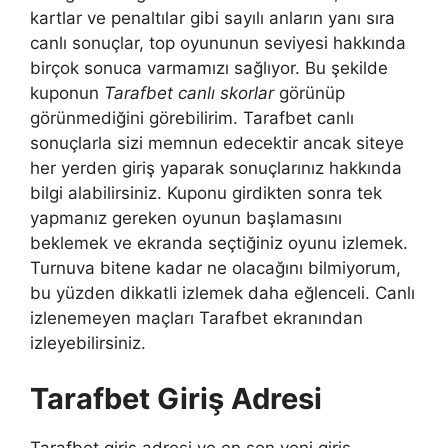
kartlar ve penaltılar gibi sayılı anların yanı sıra
canlı sonuçlar, top oyununun seviyesi hakkında
birçok sonuca varmamızı sağlıyor. Bu şekilde
kuponun
Tarafbet canlı skorlar
görünüp
görünmediğini görebilirim. Tarafbet canlı
sonuçlarla sizi memnun edecektir ancak siteye
her yerden giriş yaparak sonuçlarınız hakkında
bilgi alabilirsiniz. Kuponu girdikten sonra tek
yapmanız gereken oyunun başlamasını
beklemek ve ekranda seçtiğiniz oyunu izlemek.
Turnuva bitene kadar ne olacağını bilmiyorum,
bu yüzden dikkatli izlemek daha eğlenceli. Canlı
izlenemeyen maçları Tarafbet ekranından
izleyebilirsiniz.
Tarafbet Giriş Adresi
Tarafbet giriş adresi ve en son yeni giriş