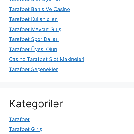
Tarafbet Bahis Ve Casino
Tarafbet Kullanıcıları
Tarafbet Mevcut Giriş
Tarafbet Spor Dalları
Tarafbet Üyesi Olun
Casino Tarafbet Slot Makineleri
Tarafbet Seçenekler
Kategoriler
Tarafbet
Tarafbet Giriş