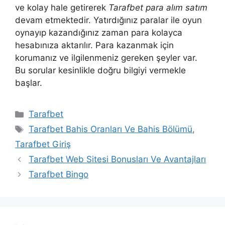
ve kolay hale getirerek
Tarafbet para alım satım
devam etmektedir. Yatırdığınız paralar ile oyun
oynayıp kazandığınız zaman para kolayca
hesabınıza aktarılır. Para kazanmak için
korumanız ve ilgilenmeniz gereken şeyler var.
Bu sorular kesinlikle doğru bilgiyi vermekle
başlar.
Kategoriler
Tarafbet
Etiketler
Tarafbet Bahis Oranları Ve Bahis Bölümü
,
Tarafbet Giriş
Yazı
Tarafbet Web Sitesi Bonusları Ve Avantajları
dolaşımı
Tarafbet Bingo