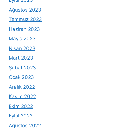
Eylül 2023
Ağustos 2023
Temmuz 2023
Haziran 2023
Mayıs 2023
Nisan 2023
Mart 2023
Şubat 2023
Ocak 2023
Aralık 2022
Kasım 2022
Ekim 2022
Eylül 2022
Ağustos 2022