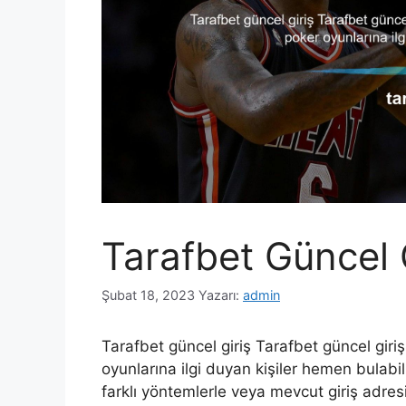
Tarafbet Güncel 
Şubat 18, 2023
Yazarı:
admin
Tarafbet güncel giriş Tarafbet güncel giriş 
oyunlarına ilgi duyan kişiler hemen bulabil
farklı yöntemlerle veya mevcut giriş adresi