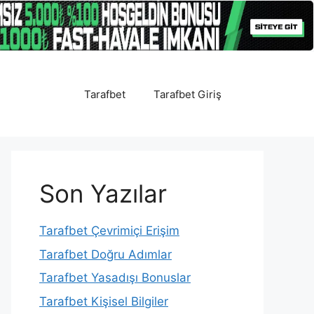
Tarafbet
Tarafbet Giriş
Son Yazılar
Tarafbet Çevrimiçi Erişim
Tarafbet Doğru Adımlar
Tarafbet Yasadışı Bonuslar
Tarafbet Kişisel Bilgiler