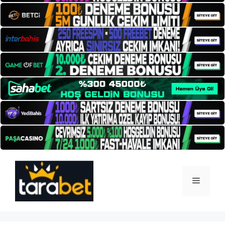
İçeriğe
atla
Menü