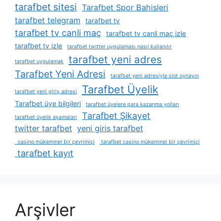
tarafbet sitesi
Tarafbet Spor Bahisleri
tarafbet telegram
tarafbet tv
tarafbet tv canli maç
tarafbet tv canli maç izle
tarafbet tv izle
tarafbet twitter uygulaması nasıl kullanılır
tarafbet yeni adres
tarafbet uygulamak
Tarafbet Yeni Adresi
tarafbet yeni adresiyle slot oynayın
Tarafbet Üyelik
tarafbet yeni giriş adresi
Tarafbet üye bilgileri
tarafbet üyelere para kazanma yolları
Tarafbet Şikayet
tarafbet üyelik aşamaları
twitter tarafbet
yeni giris tarafbet
casino mükemmel bir çevrimiçi
tarafbet casino mükemmel bir çevrimiçi
tarafbet kayıt
Arşivler