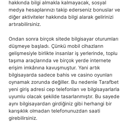
hakkında bilgi almakla kalmayacak, sosyal
medya hesaplarınızı takip ederseniz bonuslar ve
diğer aktiviteler hakkında bilgi alarak gelirinizi
artırabilirsiniz.
Ondan sonra birçok sitede bilgisayar oturumları
düşmeye başladı. Çünkü mobil cihazların
gelişmesiyle birlikte insanlar iş yerlerinde, toplu
taşıma araçlarında ve birçok yerde internete
erişim imkânına kavuşmuştur. Yani artık
bilgisayarda sadece bahis ve casino oyunları
oynamak zorunda değiller. Bu nedenle Tarafbet
yeni giriş adresi cep telefonları ve bilgisayarlarla
uyumlu olacak şekilde tasarlanmıştır. Bu sayede
aynı bilgisayardan girdiğiniz gibi herhangi bir
karışıklık olmadan telefonunuzdan saati
girebilirsiniz.