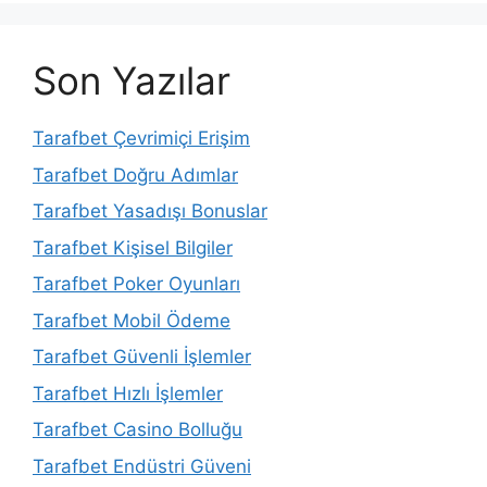
Son Yazılar
Tarafbet Çevrimiçi Erişim
Tarafbet Doğru Adımlar
Tarafbet Yasadışı Bonuslar
Tarafbet Kişisel Bilgiler
Tarafbet Poker Oyunları
Tarafbet Mobil Ödeme
Tarafbet Güvenli İşlemler
Tarafbet Hızlı İşlemler
Tarafbet Casino Bolluğu
Tarafbet Endüstri Güveni