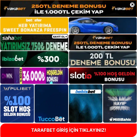
×
TARAFBET GİRİŞ İÇİN TIKLAYINIZ!