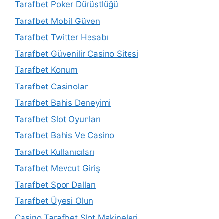
Tarafbet Poker Dürüstlüğü
Tarafbet Mobil Güven
Tarafbet Twitter Hesabı
Tarafbet Güvenilir Casino Sitesi
Tarafbet Konum
Tarafbet Casinolar
Tarafbet Bahis Deneyimi
Tarafbet Slot Oyunları
Tarafbet Bahis Ve Casino
Tarafbet Kullanıcıları
Tarafbet Mevcut Giriş
Tarafbet Spor Dalları
Tarafbet Üyesi Olun
Casino Tarafbet Slot Makineleri