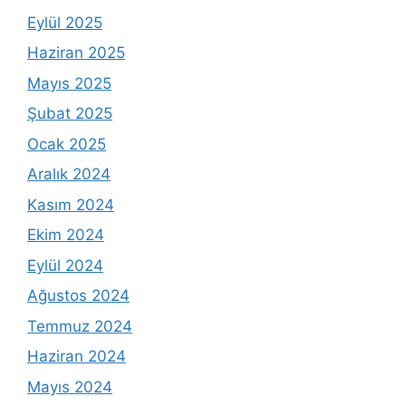
Eylül 2025
Haziran 2025
Mayıs 2025
Şubat 2025
Ocak 2025
Aralık 2024
Kasım 2024
Ekim 2024
Eylül 2024
Ağustos 2024
Temmuz 2024
Haziran 2024
Mayıs 2024