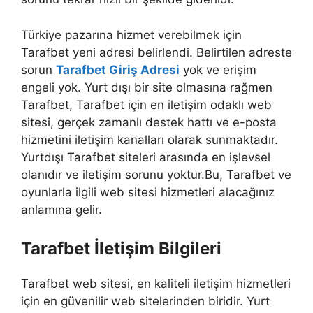
Türkiye pazarına hizmet verebilmek için
Tarafbet yeni adresi belirlendi. Belirtilen adreste
sorun
Tarafbet Giriş Adresi
yok ve erişim
engeli yok. Yurt dışı bir site olmasına rağmen
Tarafbet, Tarafbet için en iletişim odaklı web
sitesi, gerçek zamanlı destek hattı ve e-posta
hizmetini iletişim kanalları olarak sunmaktadır.
Yurtdışı Tarafbet siteleri arasında en işlevsel
olanıdır ve iletişim sorunu yoktur.Bu, Tarafbet ve
oyunlarla ilgili web sitesi hizmetleri alacağınız
anlamına gelir.
Tarafbet İletişim Bilgileri
Tarafbet web sitesi, en kaliteli iletişim hizmetleri
için en güvenilir web sitelerinden biridir. Yurt