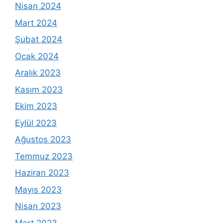
Nisan 2024
Mart 2024
Şubat 2024
Ocak 2024
Aralık 2023
Kasım 2023
Ekim 2023
Eylül 2023
Ağustos 2023
Temmuz 2023
Haziran 2023
Mayıs 2023
Nisan 2023
Mart 2023