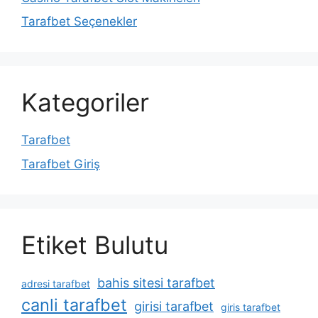
Tarafbet Seçenekler
Kategoriler
Tarafbet
Tarafbet Giriş
Etiket Bulutu
bahis sitesi tarafbet
adresi tarafbet
canli tarafbet
girisi tarafbet
giris tarafbet