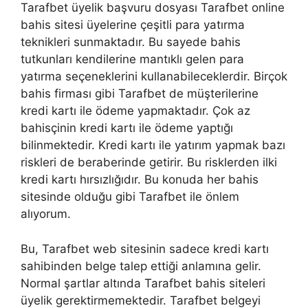
Tarafbet üyelik başvuru dosyası Tarafbet online
bahis sitesi üyelerine çeşitli para yatırma
teknikleri sunmaktadır. Bu sayede bahis
tutkunları kendilerine mantıklı gelen para
yatırma seçeneklerini kullanabileceklerdir. Birçok
bahis firması gibi Tarafbet de müşterilerine
kredi kartı ile ödeme yapmaktadır. Çok az
bahisçinin kredi kartı ile ödeme yaptığı
bilinmektedir. Kredi kartı ile yatırım yapmak bazı
riskleri de beraberinde getirir. Bu risklerden ilki
kredi kartı hırsızlığıdır. Bu konuda her bahis
sitesinde olduğu gibi Tarafbet ile önlem
alıyorum.
Bu, Tarafbet web sitesinin sadece kredi kartı
sahibinden belge talep ettiği anlamına gelir.
Normal şartlar altında Tarafbet bahis siteleri
üyelik gerektirmemektedir. Tarafbet belgeyi