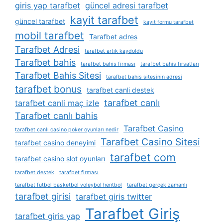
giris yap tarafbet
güncel adresi tarafbet
kayit tarafbet
güncel tarafbet
kayıt formu tarafbet
mobil tarafbet
Tarafbet adres
Tarafbet Adresi
tarafbet artık kaydoldu
Tarafbet bahis
tarafbet bahis firması
tarafbet bahis fırsatları
Tarafbet Bahis Sitesi
tarafbet bahis sitesinin adresi
tarafbet bonus
tarafbet canli destek
tarafbet canlı
tarafbet canli maç izle
Tarafbet canlı bahis
Tarafbet Casino
tarafbet canlı casino poker oyunları nedir
Tarafbet Casino Sitesi
tarafbet casino deneyimi
tarafbet com
tarafbet casino slot oyunları
tarafbet destek
tarafbet firması
tarafbet futbol ​​basketbol ​​voleybol hentbol
tarafbet gerçek zamanlı
tarafbet girisi
tarafbet giris twitter
Tarafbet Giriş
tarafbet giris yap