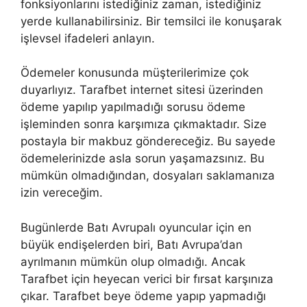
fonksiyonlarını istediğiniz zaman, istediğiniz
yerde kullanabilirsiniz. Bir temsilci ile konuşarak
işlevsel ifadeleri anlayın.
Ödemeler konusunda müşterilerimize çok
duyarlıyız. Tarafbet internet sitesi üzerinden
ödeme yapılıp yapılmadığı sorusu ödeme
işleminden sonra karşımıza çıkmaktadır. Size
postayla bir makbuz göndereceğiz. Bu sayede
ödemelerinizde asla sorun yaşamazsınız. Bu
mümkün olmadığından, dosyaları saklamanıza
izin vereceğim.
Bugünlerde Batı Avrupalı ​​oyuncular için en
büyük endişelerden biri, Batı Avrupa’dan
ayrılmanın mümkün olup olmadığı. Ancak
Tarafbet için heyecan verici bir fırsat karşınıza
çıkar. Tarafbet beye ödeme yapıp yapmadığı