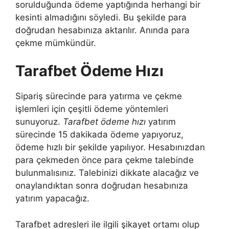
sorulduğunda ödeme yaptığında herhangi bir
kesinti almadığını söyledi. Bu şekilde para
doğrudan hesabınıza aktarılır. Anında para
çekme mümkündür.
Tarafbet Ödeme Hızı
Sipariş sürecinde para yatırma ve çekme
işlemleri için çeşitli ödeme yöntemleri
sunuyoruz.
Tarafbet ödeme hızı
yatırım
sürecinde 15 dakikada ödeme yapıyoruz,
ödeme hızlı bir şekilde yapılıyor. Hesabınızdan
para çekmeden önce para çekme talebinde
bulunmalısınız. Talebinizi dikkate alacağız ve
onaylandıktan sonra doğrudan hesabınıza
yatırım yapacağız.
Tarafbet adresleri ile ilgili şikayet ortamı olup