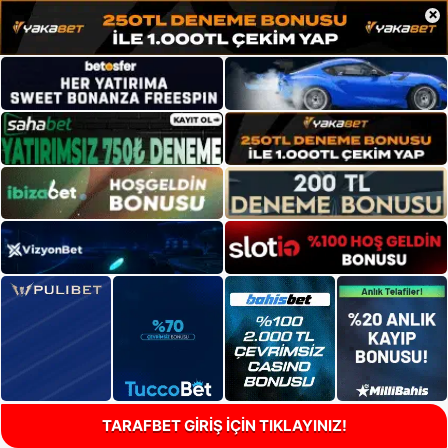
×
TARAFBET GİRİŞ İÇİN TIKLAYINIZ!