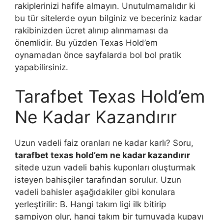
rakiplerinizi hafife almayın. Unutulmamalıdır ki
bu tür sitelerde oyun bilginiz ve beceriniz kadar
rakibinizden ücret alınıp alınmaması da
önemlidir. Bu yüzden Texas Hold’em
oynamadan önce sayfalarda bol bol pratik
yapabilirsiniz.
Tarafbet Texas Hold’em
Ne Kadar Kazandırır
Uzun vadeli faiz oranları ne kadar karlı? Soru,
tarafbet texas hold’em ne kadar kazandırır
sitede uzun vadeli bahis kuponları oluşturmak
isteyen bahisçiler tarafından sorulur. Uzun
vadeli bahisler aşağıdakiler gibi konulara
yerleştirilir: B. Hangi takım ligi ilk bitirip
şampiyon olur, hangi takım bir turnuvada kupayı