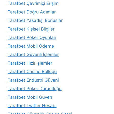
Tarafbet Çevrimiçi Erişim
Tarafbet Doğru Adımlar
Tarafbet Yasadışı Bonuslar
Tarafbet Kişisel Bilgiler
Tarafbet Poker Oyunları
Tarafbet Mobil Ödeme
Tarafbet Güvenli İşlemler
Tarafbet Hızlı İşlemler
Tarafbet Casino Bolluğu
Tarafbet Endüstri Güveni
Tarafbet Poker Dürüstlüğü
Tarafbet Mobil Güven
Tarafbet Twitter Hesabı