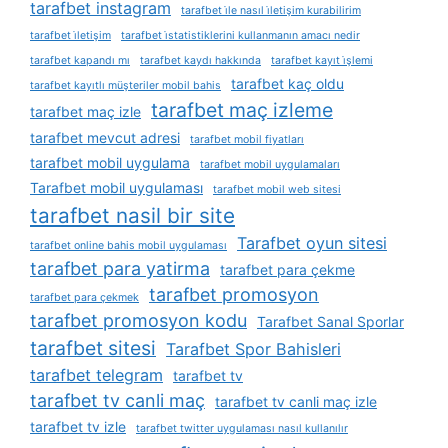
tarafbet instagram
tarafbet i̇le nasıl i̇letişim kurabilirim
tarafbet i̇letişim
tarafbet i̇statistiklerini kullanmanın amacı nedir
tarafbet kapandı mı
tarafbet kaydı hakkında
tarafbet kayıt i̇şlemi
tarafbet kaç oldu
tarafbet kayıtlı müşteriler mobil bahis
tarafbet maç izleme
tarafbet maç izle
tarafbet mevcut adresi
tarafbet mobil fiyatları
tarafbet mobil uygulama
tarafbet mobil uygulamaları
Tarafbet mobil uygulaması
tarafbet mobil web sitesi
tarafbet nasil bir site
Tarafbet oyun sitesi
tarafbet online bahis mobil uygulaması
tarafbet para yatirma
tarafbet para çekme
tarafbet promosyon
tarafbet para çekmek
tarafbet promosyon kodu
Tarafbet Sanal Sporlar
tarafbet sitesi
Tarafbet Spor Bahisleri
tarafbet telegram
tarafbet tv
tarafbet tv canli maç
tarafbet tv canli maç izle
tarafbet tv izle
tarafbet twitter uygulaması nasıl kullanılır