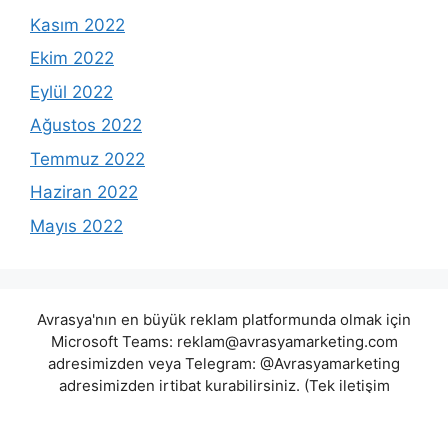
Kasım 2022
Ekim 2022
Eylül 2022
Ağustos 2022
Temmuz 2022
Haziran 2022
Mayıs 2022
Avrasya'nın en büyük reklam platformunda olmak için
Microsoft Teams:
reklam@avrasyamarketing.com
adresimizden veya Telegram: @Avrasyamarketing
adresimizden irtibat kurabilirsiniz. (Tek iletişim
adreslerimiz teams / telegram ve mail adresimizdir.
Harici hiçbir iletişim adresimiz bulunmamaktadır.