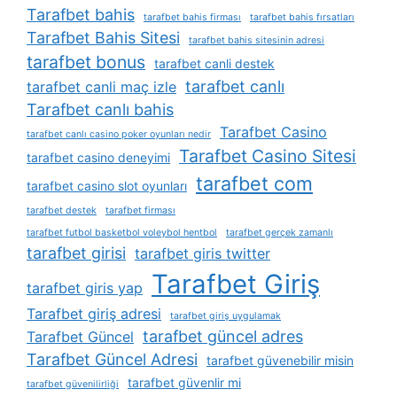
Tarafbet bahis
tarafbet bahis firması
tarafbet bahis fırsatları
Tarafbet Bahis Sitesi
tarafbet bahis sitesinin adresi
tarafbet bonus
tarafbet canli destek
tarafbet canlı
tarafbet canli maç izle
Tarafbet canlı bahis
Tarafbet Casino
tarafbet canlı casino poker oyunları nedir
Tarafbet Casino Sitesi
tarafbet casino deneyimi
tarafbet com
tarafbet casino slot oyunları
tarafbet destek
tarafbet firması
tarafbet futbol ​​basketbol ​​voleybol hentbol
tarafbet gerçek zamanlı
tarafbet girisi
tarafbet giris twitter
Tarafbet Giriş
tarafbet giris yap
Tarafbet giriş adresi
tarafbet giriş uygulamak
tarafbet güncel adres
Tarafbet Güncel
Tarafbet Güncel Adresi
tarafbet güvenebilir misin
tarafbet güvenlir mi
tarafbet güvenilirliği