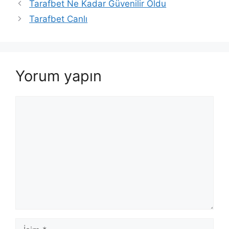
Yazı
Tarafbet Ne Kadar Güvenilir Oldu
dolaşımı
Tarafbet Canlı
Yorum yapın
Yorum
İsim