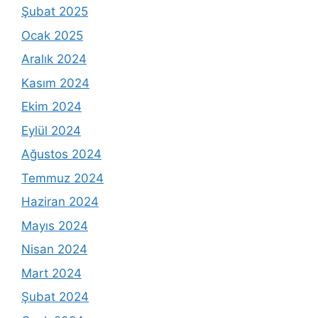
Şubat 2025
Ocak 2025
Aralık 2024
Kasım 2024
Ekim 2024
Eylül 2024
Ağustos 2024
Temmuz 2024
Haziran 2024
Mayıs 2024
Nisan 2024
Mart 2024
Şubat 2024