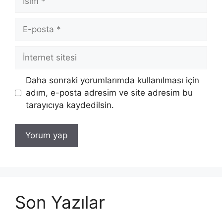
E-
posta
İnternet
sitesi
Daha sonraki yorumlarımda kullanılması için
adım, e-posta adresim ve site adresim bu
tarayıcıya kaydedilsin.
Son Yazılar