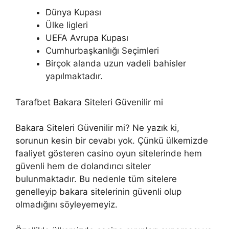
Dünya Kupası
Ülke ligleri
UEFA Avrupa Kupası
Cumhurbaşkanlığı Seçimleri
Birçok alanda uzun vadeli bahisler
yapılmaktadır.
Tarafbet Bakara Siteleri Güvenilir mi
Bakara Siteleri Güvenilir mi? Ne yazık ki,
sorunun kesin bir cevabı yok. Çünkü ülkemizde
faaliyet gösteren casino oyun sitelerinde hem
güvenli hem de dolandırıcı siteler
bulunmaktadır. Bu nedenle tüm sitelere
genelleyip bakara sitelerinin güvenli olup
olmadığını söyleyemeyiz.